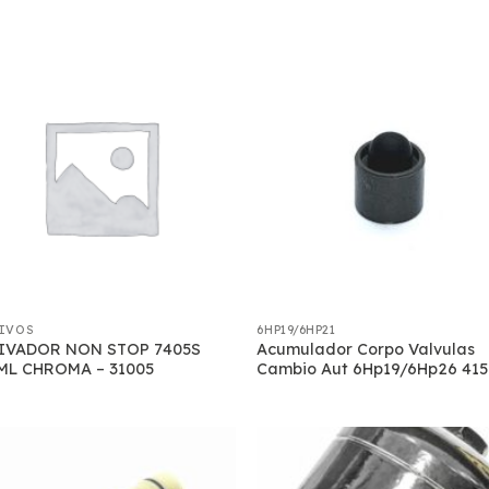
IVOS
6HP19/6HP21
IVADOR NON STOP 7405S
Acumulador Corpo Valvulas
ML CHROMA – 31005
Cambio Aut 6Hp19/6Hp26 41