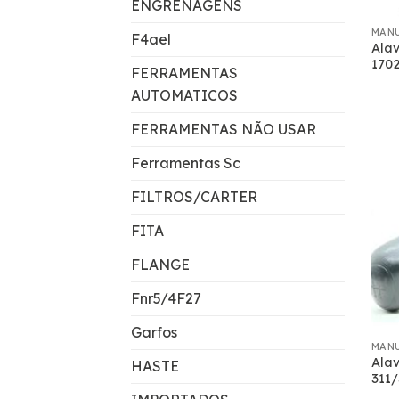
ENGRENAGENS
MAN
F4ael
Ala
170
FERRAMENTAS
AUTOMATICOS
FERRAMENTAS NÃO USAR
Ferramentas Sc
FILTROS/CARTER
FITA
FLANGE
Fnr5/4F27
Garfos
MAN
Ala
HASTE
311/