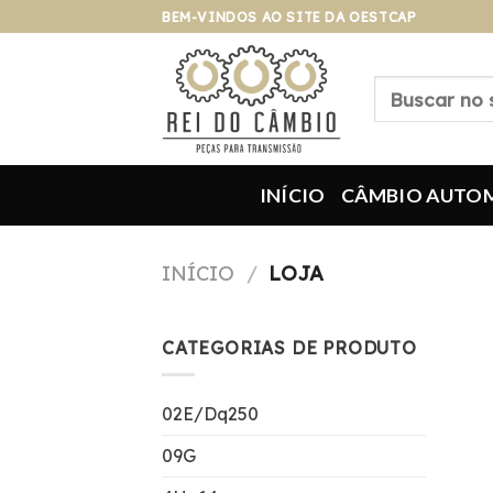
Pular
BEM-VINDOS AO SITE DA OESTCAP
para
o
Pesquisar
conteúdo
por:
INÍCIO
CÂMBIO AUTO
INÍCIO
/
LOJA
CATEGORIAS DE PRODUTO
02E/Dq250
09G