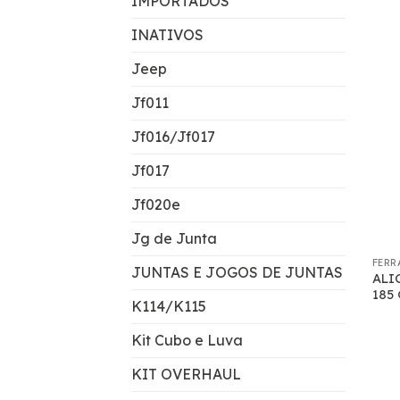
IMPORTADOS
INATIVOS
Jeep
Jf011
Jf016/Jf017
Jf017
Jf020e
Jg de Junta
FERR
JUNTAS E JOGOS DE JUNTAS
ALI
185
K114/K115
Kit Cubo e Luva
KIT OVERHAUL