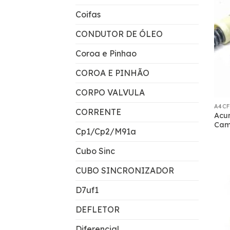
Coifas
CONDUTOR DE ÓLEO
Coroa e Pinhao
COROA E PINHÃO
CORPO VALVULA
A4CF
CORRENTE
Acu
Cam
Cp1/Cp2/M91a
Cubo Sinc
CUBO SINCRONIZADOR
D7uf1
DEFLETOR
Diferencial