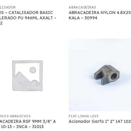
LISADOR
ABRACADEIRAS
2S – CATALISADOR BASIC
ABRACADEIRA NYLON 4.8X2
LERADO PU 946ML AXALT –
KALA – 30994
52
RSOS ABRASIVOS
FIAT LINHA LEVE
ACADEIRA RSF 9MM 3/8″ A
Acionador Garfo 1º 2º 147 10
 10-13 – INCA – 31013