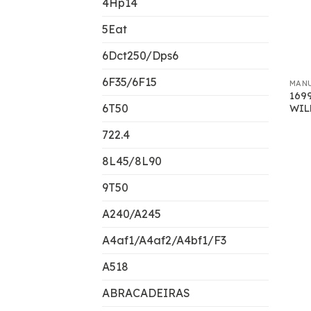
4Hp14
5Eat
6Dct250/Dps6
6F35/6F15
MAN
169
6T50
WIL
722.4
8L45/8L90
9T50
A240/A245
A4af1/A4af2/A4bf1/F3
A518
ABRACADEIRAS