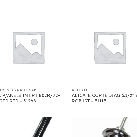
AMENTAS NÃO USAR
ALICATE
C P/ANEIS INT RT 802R/J2-
ALICATE CORTE DIAG 6.1/2″ 8
 GED RED – 31268
ROBUST – 31113