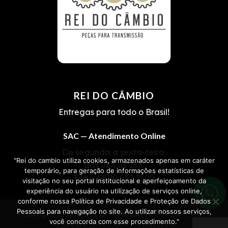
REI DO CÂMBIO
Entregas para todo o Brasil!
SAC — Atendimento Online
De segunda a sexta-feira,
"Rei do cambio utiliza cookies, armazenados apenas em caráter
das 08h às 18h.
temporário, para geração de informações estatísticas de
Fone:
0800 052 3500
visitação no seu portal institucional e aperfeiçoamento da
experiência do usuário na utilização de serviços online,
conforme nossa Política de Privacidade e Proteção de Dados
Pessoais para navegação no site. Ao utilizar nossos serviços,
Copyright 2026 ©
REI DO CÂMBIO | OESTCAP
• CNPJ
você concorda com esse procedimento."
12.085.808/0001-06 • Cascavel-PR.