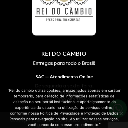
REI DO CÂMBIO
Entregas para todo o Brasil!
SAC — Atendimento Online
De segunda a sexta-feira,
"Rei do cambio utiliza cookies, armazenados apenas em caráter
das 08h às 18h.
temporário, para geração de informações estatísticas de
Fone:
0800 052 3500
visitação no seu portal institucional e aperfeiçoamento da
experiência do usuário na utilização de serviços online,
conforme nossa Política de Privacidade e Proteção de Dados
Pessoais para navegação no site. Ao utilizar nossos serviços,
Copyright 2026 ©
REI DO CÂMBIO | OESTCAP
• CNPJ
você concorda com esse procedimento."
12.085.808/0001-06 • Cascavel-PR.