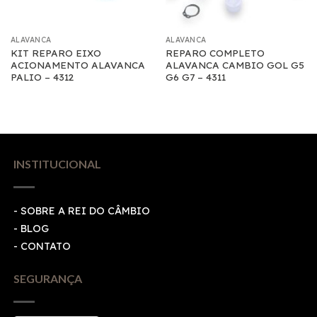
ALAVANCA
ALAVANCA
KIT REPARO EIXO
REPARO COMPLETO
ACIONAMENTO ALAVANCA
ALAVANCA CAMBIO GOL G5
PALIO – 4312
G6 G7 – 4311
INSTITUCIONAL
- SOBRE A REI DO CÂMBIO
- BLOG
- CONTATO
SEGURANÇA