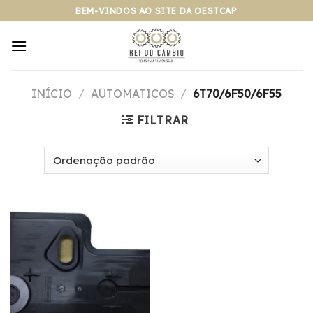
Pular
BEM-VINDOS AO SITE DA OESTCAP
para
o
conteúdo
INÍCIO
/
AUTOMATICOS
/
6T70/6F50/6F55
FILTRAR