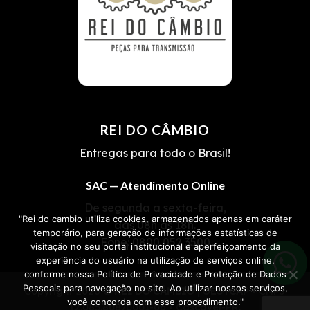
REI DO CÂMBIO
Entregas para todo o Brasil!
SAC — Atendimento Online
De segunda a sexta-feira,
"Rei do cambio utiliza cookies, armazenados apenas em caráter
das 08h às 18h.
temporário, para geração de informações estatísticas de
Fone:
0800 052 3500
visitação no seu portal institucional e aperfeiçoamento da
experiência do usuário na utilização de serviços online,
conforme nossa Política de Privacidade e Proteção de Dados
Pessoais para navegação no site. Ao utilizar nossos serviços,
Copyright 2026 ©
REI DO CÂMBIO | OESTCAP
• CNPJ
você concorda com esse procedimento."
12.085.808/0001-06 • Cascavel-PR.