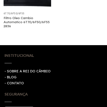
6T70/6F50/6F55
Filtro Oleo Cambio
Automatico 6T70/6F50/6F55
2836
INSTITUCIONAL
- SOBRE A REI DO CÂMBIO
- BLOG
- CONTATO
SEGURANÇA