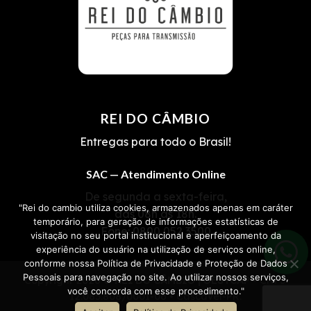
REI DO CÂMBIO
Entregas para todo o Brasil!
SAC — Atendimento Online
De segunda a sexta-feira,
"Rei do cambio utiliza cookies, armazenados apenas em caráter
das 08h às 18h.
temporário, para geração de informações estatísticas de
Fone:
0800 052 3500
visitação no seu portal institucional e aperfeiçoamento da
experiência do usuário na utilização de serviços online,
conforme nossa Política de Privacidade e Proteção de Dados
Pessoais para navegação no site. Ao utilizar nossos serviços,
Copyright 2026 ©
REI DO CÂMBIO | OESTCAP
• CNPJ
você concorda com esse procedimento."
12.085.808/0001-06 • Cascavel-PR.