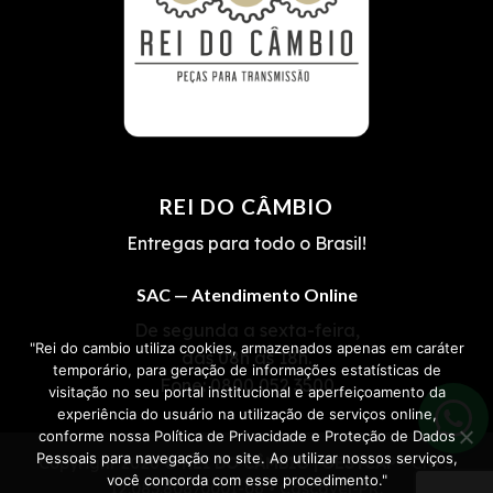
REI DO CÂMBIO
Entregas para todo o Brasil!
SAC — Atendimento Online
De segunda a sexta-feira,
"Rei do cambio utiliza cookies, armazenados apenas em caráter
das 08h às 18h.
temporário, para geração de informações estatísticas de
Fone:
0800 052 3500
visitação no seu portal institucional e aperfeiçoamento da
experiência do usuário na utilização de serviços online,
conforme nossa Política de Privacidade e Proteção de Dados
Pessoais para navegação no site. Ao utilizar nossos serviços,
Copyright 2026 ©
REI DO CÂMBIO | OESTCAP
• CNPJ
você concorda com esse procedimento."
12.085.808/0001-06 • Cascavel-PR.