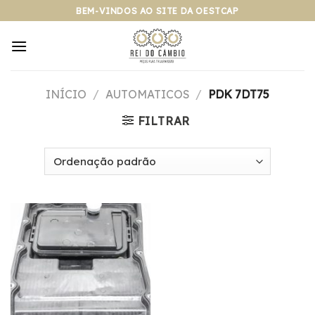
Pular
BEM-VINDOS AO SITE DA OESTCAP
para
o
conteúdo
INÍCIO
/
AUTOMATICOS
/
PDK 7DT75
FILTRAR