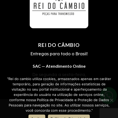
REI DO CÂMBIO
Entregas para todo o Brasil!
SAC — Atendimento Online
De segunda a sexta-feira,
"Rei do cambio utiliza cookies, armazenados apenas em caráter
das 08h às 18h.
temporário, para geração de informações estatísticas de
Fone:
0800 052 3500
visitação no seu portal institucional e aperfeiçoamento da
experiência do usuário na utilização de serviços online,
conforme nossa Política de Privacidade e Proteção de Dados
Pessoais para navegação no site. Ao utilizar nossos serviços,
Copyright 2026 ©
REI DO CÂMBIO | OESTCAP
• CNPJ
você concorda com esse procedimento."
12.085.808/0001-06 • Cascavel-PR.