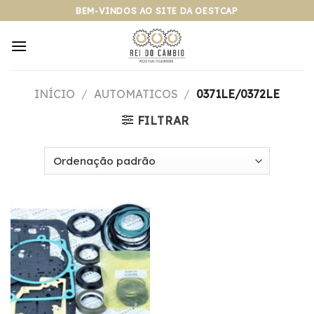
Pular
BEM-VINDOS AO SITE DA OESTCAP
para
o
conteúdo
INÍCIO
/
AUTOMATICOS
/
0371LE/0372LE
FILTRAR