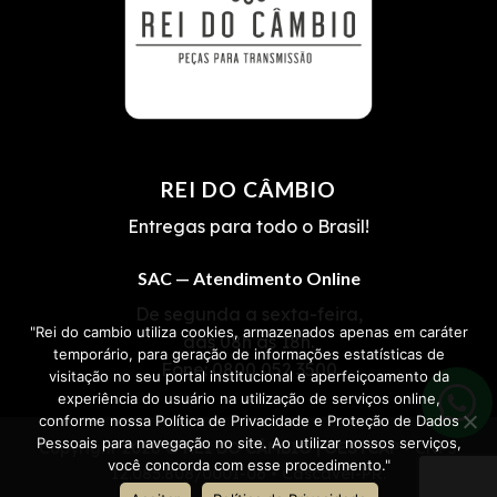
REI DO CÂMBIO
Entregas para todo o Brasil!
SAC — Atendimento Online
De segunda a sexta-feira,
"Rei do cambio utiliza cookies, armazenados apenas em caráter
das 08h às 18h.
temporário, para geração de informações estatísticas de
Fone:
0800 052 3500
visitação no seu portal institucional e aperfeiçoamento da
experiência do usuário na utilização de serviços online,
conforme nossa Política de Privacidade e Proteção de Dados
Pessoais para navegação no site. Ao utilizar nossos serviços,
Copyright 2026 ©
REI DO CÂMBIO | OESTCAP
• CNPJ
você concorda com esse procedimento."
12.085.808/0001-06 • Cascavel-PR.