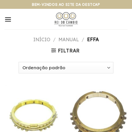
Pular
BEM-VINDOS AO SITE DA OESTCAP
para
o
conteúdo
INÍCIO
/
MANUAL
/
EFFA
FILTRAR