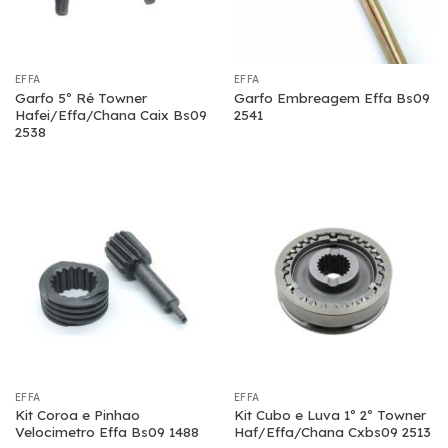
EFFA
EFFA
Garfo 5º Ré Towner
Garfo Embreagem Effa Bs09
Hafei/Effa/Chana Caix Bs09
2541
2538
EFFA
EFFA
Kit Coroa e Pinhao
Kit Cubo e Luva 1º 2º Towner
Velocimetro Effa Bs09 1488
Haf/Effa/Chana Cxbs09 2513