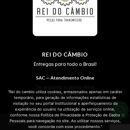
REI DO CÂMBIO
Entregas para todo o Brasil!
SAC — Atendimento Online
De segunda a sexta-feira,
"Rei do cambio utiliza cookies, armazenados apenas em caráter
das 08h às 18h.
temporário, para geração de informações estatísticas de
Fone:
0800 052 3500
visitação no seu portal institucional e aperfeiçoamento da
experiência do usuário na utilização de serviços online,
conforme nossa Política de Privacidade e Proteção de Dados
Pessoais para navegação no site. Ao utilizar nossos serviços,
Copyright 2026 ©
REI DO CÂMBIO | OESTCAP
• CNPJ
você concorda com esse procedimento."
12.085.808/0001-06 • Cascavel-PR.