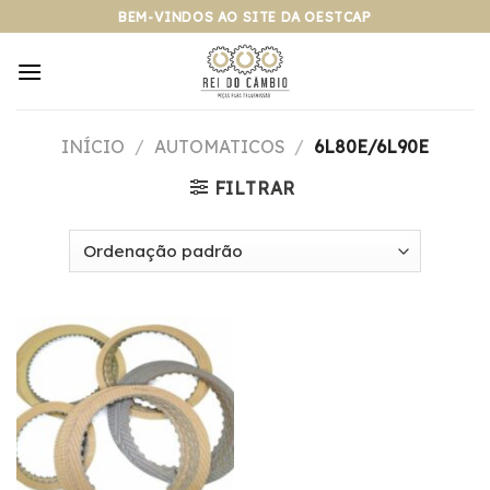
Pular
BEM-VINDOS AO SITE DA OESTCAP
para
o
conteúdo
INÍCIO
/
AUTOMATICOS
/
6L80E/6L90E
FILTRAR