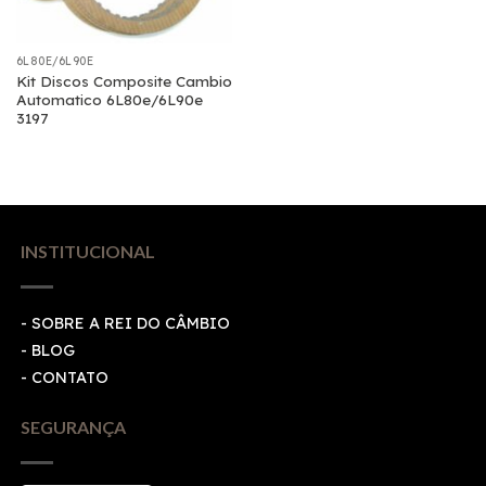
6L80E/6L90E
Kit Discos Composite Cambio
Automatico 6L80e/6L90e
3197
INSTITUCIONAL
- SOBRE A REI DO CÂMBIO
- BLOG
- CONTATO
SEGURANÇA