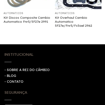
AUTOMATICOS
AUTOMATICOS
Kit Discos Composite Cambio
Kit Overhaul Cambio
Automatico Fnr5/5F27e 2991
Automatico
5F27e/Fnr5/Fs5ael 2962
INSTITUCIONAL
- SOBRE A REI DO CÂMBIO
- BLOG
- CONTATO
SEGURANÇA