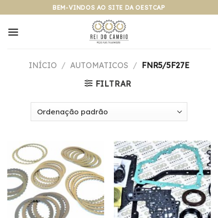
Pular
BEM-VINDOS AO SITE DA OESTCAP
para
o
conteúdo
INÍCIO
/
AUTOMATICOS
/
FNR5/5F27E
FILTRAR