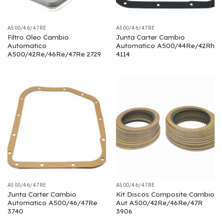
A500/46/47RE
A500/46/47RE
Filtro Oleo Cambio
Junta Carter Cambio
Automatico
Automatico A500/44Re/42Rh
A500/42Re/46Re/47Re 2729
4114
A500/46/47RE
A500/46/47RE
Junta Carter Cambio
Kit Discos Composite Cambio
Automatico A500/46/47Re
Aut A500/42Re/46Re/47R
3740
3906