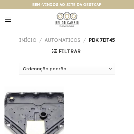
Pular
BEM-VINDOS AO SITE DA OESTCAP
para
o
conteúdo
INÍCIO
/
AUTOMATICOS
/
PDK 7DT45
FILTRAR