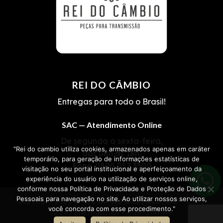
REI DO CÂMBIO
Entregas para todo o Brasil!
SAC — Atendimento Online
De segunda a sexta-feira,
"Rei do cambio utiliza cookies, armazenados apenas em caráter
das 08h às 18h.
temporário, para geração de informações estatísticas de
Fone:
0800 052 3500
visitação no seu portal institucional e aperfeiçoamento da
experiência do usuário na utilização de serviços online,
conforme nossa Política de Privacidade e Proteção de Dados
Pessoais para navegação no site. Ao utilizar nossos serviços,
Copyright 2026 ©
REI DO CÂMBIO | OESTCAP
• CNPJ
você concorda com esse procedimento."
12.085.808/0001-06 • Cascavel-PR.