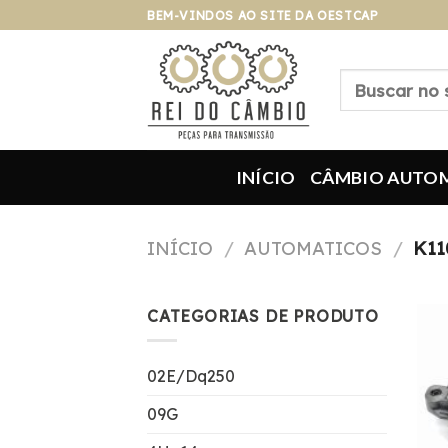
Pular
BEM-VINDOS AO SITE DA OESTCAP
para
o
Pesquisar
conteúdo
por:
INÍCIO
CÂMBIO AUTO
INÍCIO
/
AUTOMATICOS
/
K11
CATEGORIAS DE PRODUTO
02E/Dq250
09G