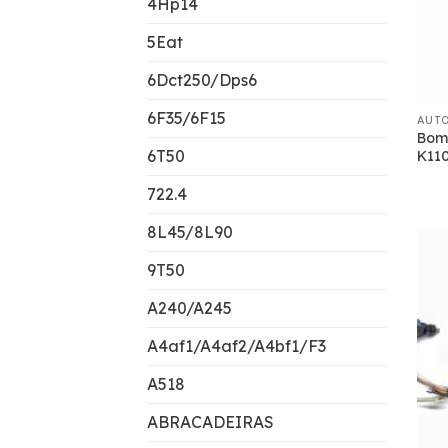
4Hp14
5Eat
6Dct250/Dps6
6F35/6F15
AUT
Bom
6T50
K11
722.4
8L45/8L90
9T50
A240/A245
A4af1/A4af2/A4bf1/F3
A518
ABRACADEIRAS