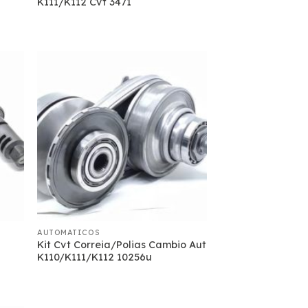
K111/K112 Cvt 3471
AUTOMATICOS
Kit Cvt Correia/Polias Cambio Aut
K110/K111/K112 10256u