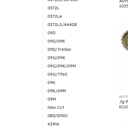
Aut
102
0372L
0372Le
0372LS/A44DE
09D
09D/09K
09D/Tr60sn
09G/09K
09G/09K/09M
09G/Tf60
09K
09K/09M
AUT
09M
Jg 
K110
0Aw Cvt
0B5/Dl501
42Rle