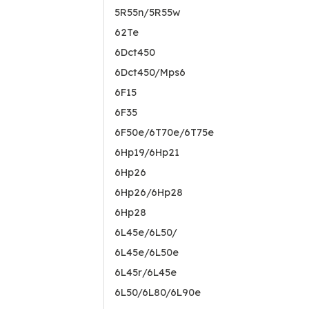
5R55n/5R55w
62Te
6Dct450
6Dct450/Mps6
6F15
6F35
6F50e/6T70e/6T75e
6Hp19/6Hp21
6Hp26
6Hp26/6Hp28
6Hp28
6L45e/6L50/
6L45e/6L50e
6L45r/6L45e
6L50/6L80/6L90e