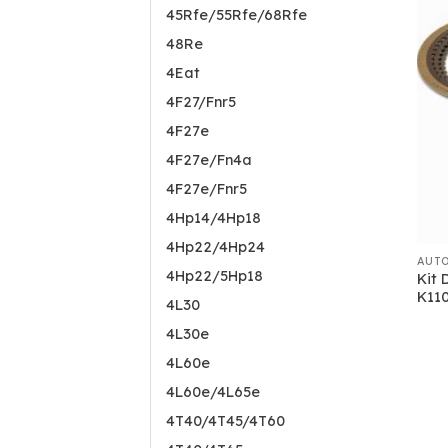
45Rfe/55Rfe/68Rfe
48Re
4Eat
4F27/Fnr5
4F27e
4F27e/Fn4a
4F27e/Fnr5
4Hp14/4Hp18
4Hp22/4Hp24
AUT
4Hp22/5Hp18
Kit 
K11
4L30
4L30e
4L60e
4L60e/4L65e
4T40/4T45/4T60