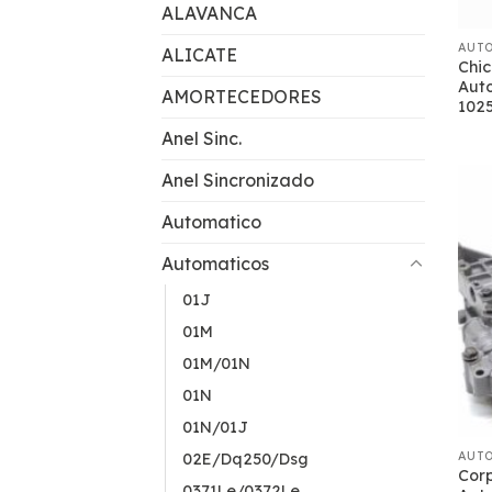
ALAVANCA
AUT
ALICATE
Chi
Aut
AMORTECEDORES
102
Anel Sinc.
Anel Sincronizado
Automatico
Automaticos
01J
01M
01M/01N
01N
01N/01J
AUT
02E/Dq250/Dsg
Cor
0371Le/0372Le