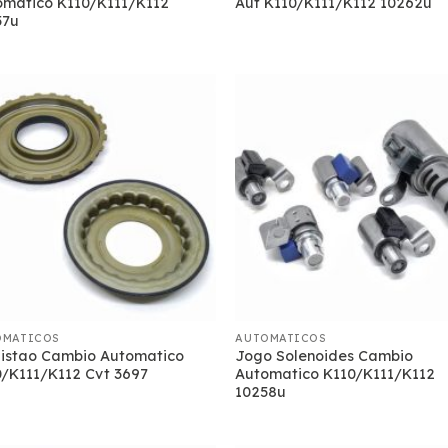
omatico K110/K111/K112
Aut K110/K111/K112 10262u
57u
OMATICOS
AUTOMATICOS
Pistao Cambio Automatico
Jogo Solenoides Cambio
/K111/K112 Cvt 3697
Automatico K110/K111/K112
10258u