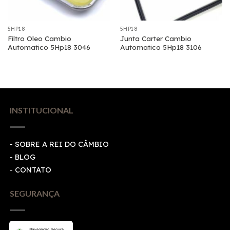
5HP18
5HP18
Filtro Oleo Cambio
Junta Carter Cambio
Automatico 5Hp18 3046
Automatico 5Hp18 3106
INSTITUCIONAL
- SOBRE A REI DO CÂMBIO
- BLOG
- CONTATO
SEGURANÇA