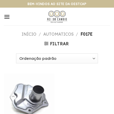
Pular
BEM-VINDOS AO SITE DA OESTCAP
para
o
conteúdo
INÍCIO
/
AUTOMATICOS
/
F017E
FILTRAR