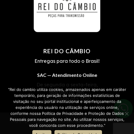
REI DO CÂMBIO
Entregas para todo o Brasil!
SAC — Atendimento Online
De segunda a sexta-feira,
"Rei do cambio utiliza cookies, armazenados apenas em caráter
das 08h às 18h.
temporário, para geração de informações estatísticas de
Fone:
0800 052 3500
visitação no seu portal institucional e aperfeiçoamento da
experiência do usuário na utilização de serviços online,
conforme nossa Política de Privacidade e Proteção de Dados
Pessoais para navegação no site. Ao utilizar nossos serviços,
Copyright 2026 ©
REI DO CÂMBIO | OESTCAP
• CNPJ
você concorda com esse procedimento."
12.085.808/0001-06 • Cascavel-PR.