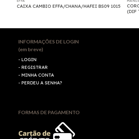
EFFA
MANU
CORO
CAIXA CAMBIO EFFA/CHANA/HAFEI BS09 1015
(DIF
INFORMAÇÕES DE LOGIN
(em breve)
-
LOGIN
-
REGISTRAR
-
MINHA CONTA
-
PERDEU A SENHA?
FORMAS DE PAGAMENTO