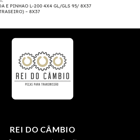
AL
A E PINHAO L-200 4X4 GL/GLS 95/ 8X37
 TRASEIRO) – 8X37
REI DO CÂMBIO