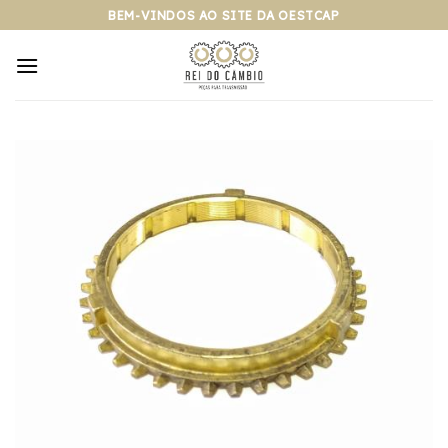
Pular
BEM-VINDOS AO SITE DA OESTCAP
para
o
conteúdo