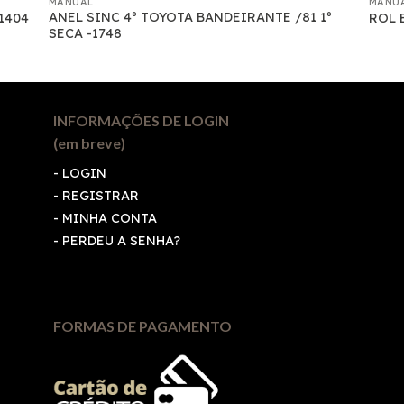
MANUAL
MANU
ANEL SINC 4º TOYOTA BANDEIRANTE /81 1º
1404
ROL 
SECA -1748
INFORMAÇÕES DE LOGIN
(em breve)
-
LOGIN
-
REGISTRAR
-
MINHA CONTA
-
PERDEU A SENHA?
FORMAS DE PAGAMENTO