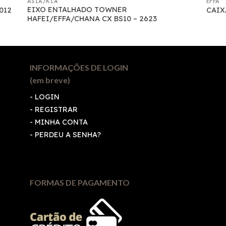
ASIA/KIA
EFFA
EIXO ENTALHADO TOWNER
1012
CAIX
HAFEI/EFFA/CHANA CX BS10 – 2623
INFORMAÇÕES DE LOGIN
(em breve)
-
LOGIN
-
REGISTRAR
-
MINHA CONTA
-
PERDEU A SENHA?
FORMAS DE PAGAMENTO