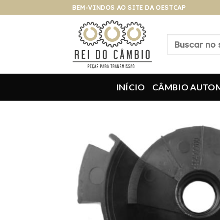
Pular
BEM-VINDOS AO SITE DA OESTCAP
para
o
Pesquisar
conteúdo
por:
INÍCIO
CÂMBIO AUTO