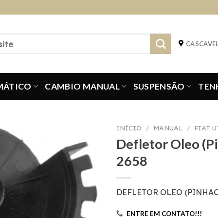
CASCAVEL
MÁTICO
CAMBIO MANUAL
SUSPENSÃO
TEN
INÍCIO
/
MANUAL
/
FIAT 
Defletor Oleo (P
2658
DEFLETOR OLEO (PINHA
ENTRE EM CONTATO!!!