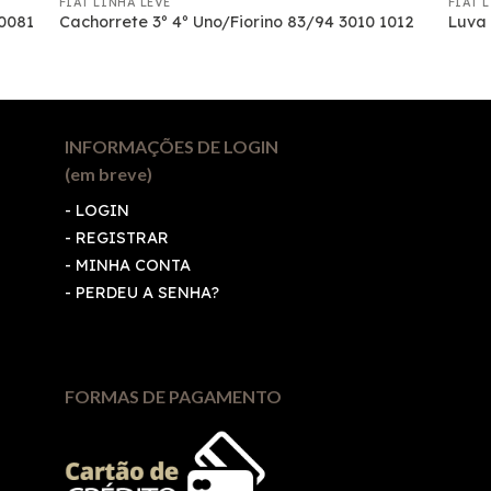
FIAT LINHA LEVE
FIAT 
20081
Cachorrete 3º 4º Uno/Fiorino 83/94 3010 1012
Luva 
INFORMAÇÕES DE LOGIN
(em breve)
-
LOGIN
-
REGISTRAR
-
MINHA CONTA
-
PERDEU A SENHA?
FORMAS DE PAGAMENTO