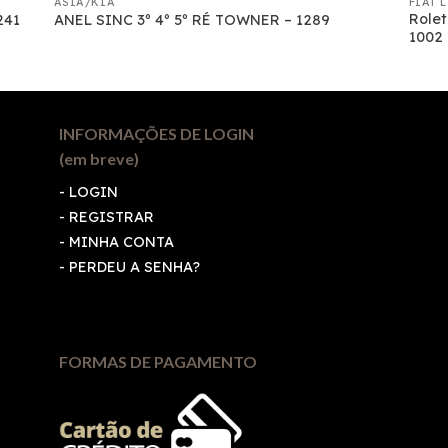
ASIA/KIA
FIAT 
Rolet
241
ANEL SINC 3º 4º 5º RÉ TOWNER – 1289
1002
INFORMAÇÕES DE LOGIN
(em breve)
-
LOGIN
-
REGISTRAR
-
MINHA CONTA
-
PERDEU A SENHA?
FORMAS DE PAGAMENTO