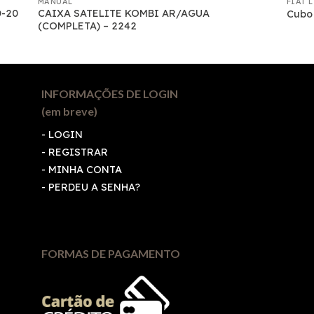
MANUAL
FIAT 
-20
CAIXA SATELITE KOMBI AR/AGUA
Cubo 
(COMPLETA) – 2242
INFORMAÇÕES DE LOGIN
(em breve)
-
LOGIN
-
REGISTRAR
-
MINHA CONTA
-
PERDEU A SENHA?
FORMAS DE PAGAMENTO