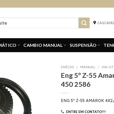
CASCAVEL
MÁTICO
CAMBIO MANUAL
SUSPENSÃO
TEN
INÍCIO
/
MANUAL
/
VW-UT
Eng 5º Z-55 Ama
450 2586
ENG 5º Z-55 AMAROK 4X2/
ENTRE EM CONTATO!!!