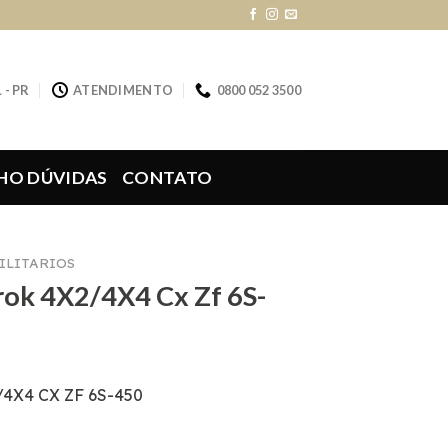
 - PR
ATENDIMENTO
0800 052 3500
HO DÚVIDAS
CONTATO
ILITARIOS
rok 4X2/4X4 Cx Zf 6S-
4X4 CX ZF 6S-450