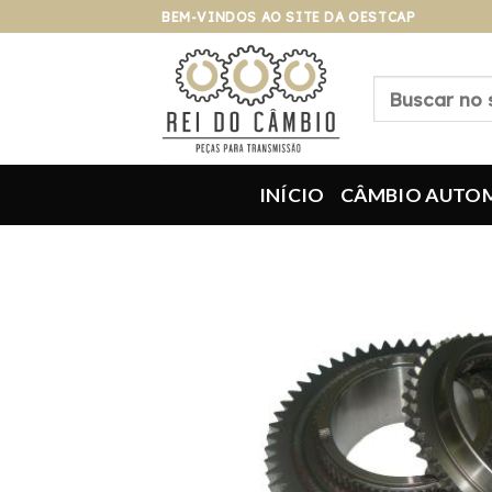
Pular
BEM-VINDOS AO SITE DA OESTCAP
para
o
Pesquisar
conteúdo
por:
INÍCIO
CÂMBIO AUTO