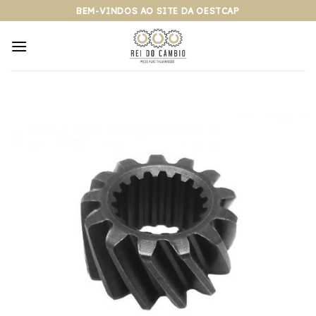
Pular
BEM-VINDOS AO SITE DA OESTCAP
para
o
conteúdo