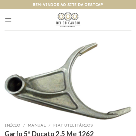
Pular
BEM-VINDOS AO SITE DA OESTCAP
para
o
conteúdo
INÍCIO
/
MANUAL
/
FIAT UTILITÁRIOS
Garfo 5º Ducato 2.5 Me 1262