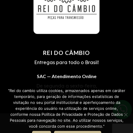
REI DO CÂMBIO
Entregas para todo o Brasil!
SAC — Atendimento Online
De segunda a sexta-feira,
"Rei do cambio utiliza cookies, armazenados apenas em caráter
das 08h às 18h.
temporário, para geração de informações estatísticas de
Fone:
0800 052 3500
visitação no seu portal institucional e aperfeiçoamento da
experiência do usuário na utilização de serviços online,
conforme nossa Política de Privacidade e Proteção de Dados
Pessoais para navegação no site. Ao utilizar nossos serviços,
Copyright 2026 ©
REI DO CÂMBIO | OESTCAP
• CNPJ
você concorda com esse procedimento."
12.085.808/0001-06 • Cascavel-PR.