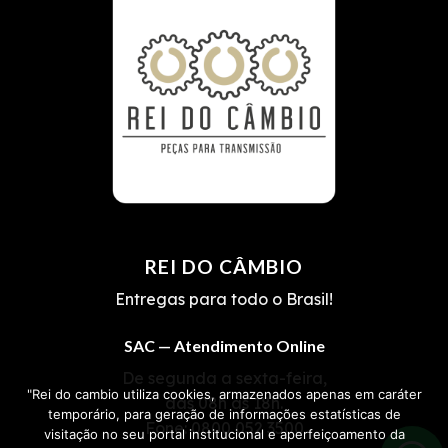
REI DO CÂMBIO
Entregas para todo o Brasil!
SAC — Atendimento Online
De segunda a sexta-feira,
"Rei do cambio utiliza cookies, armazenados apenas em caráter
das 08h às 18h.
temporário, para geração de informações estatísticas de
Fone:
0800 052 3500
visitação no seu portal institucional e aperfeiçoamento da