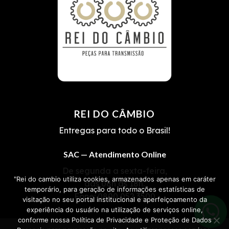
REI DO CÂMBIO
Entregas para todo o Brasil!
SAC — Atendimento Online
De segunda a sexta-feira,
"Rei do cambio utiliza cookies, armazenados apenas em caráter
das 08h às 18h.
temporário, para geração de informações estatísticas de
Fone:
0800 052 3500
visitação no seu portal institucional e aperfeiçoamento da
experiência do usuário na utilização de serviços online,
conforme nossa Política de Privacidade e Proteção de Dados