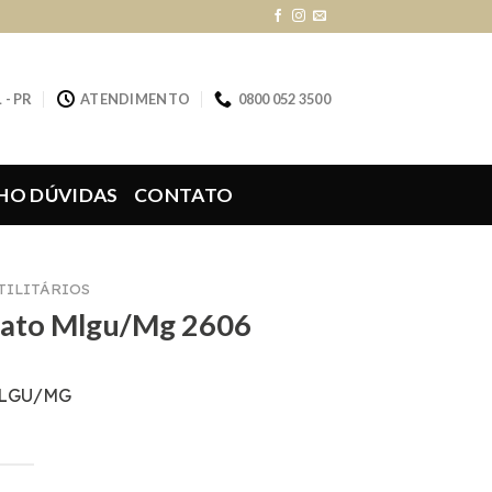
 - PR
ATENDIMENTO
0800 052 3500
HO DÚVIDAS
CONTATO
UTILITÁRIOS
cato Mlgu/Mg 2606
MLGU/MG