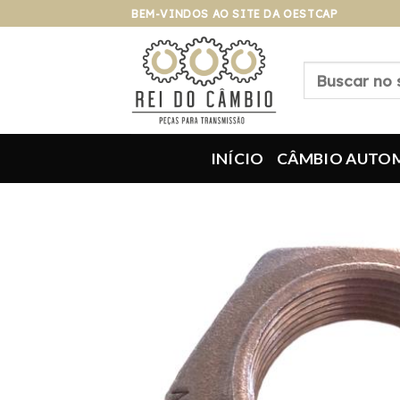
Pular
BEM-VINDOS AO SITE DA OESTCAP
para
o
Pesquisar
conteúdo
por:
INÍCIO
CÂMBIO AUTO