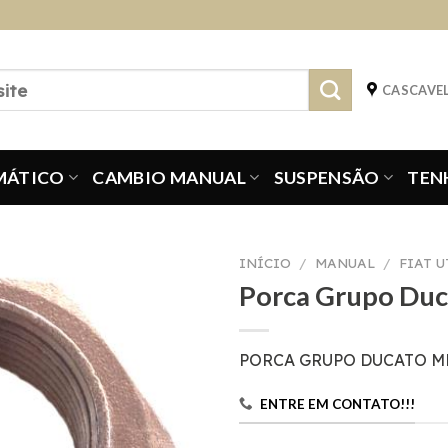
CASCAVEL
MÁTICO
CAMBIO MANUAL
SUSPENSÃO
TEN
INÍCIO
/
MANUAL
/
FIAT 
Porca Grupo Du
PORCA GRUPO DUCATO 
ENTRE EM CONTATO!!!