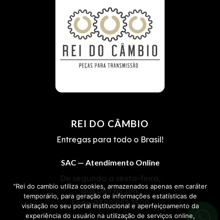
REI DO CÂMBIO
Entregas para todo o Brasil!
SAC — Atendimento Online
De segunda a sexta-feira,
"Rei do cambio utiliza cookies, armazenados apenas em caráter
das 08h às 18h.
temporário, para geração de informações estatísticas de
Fone:
0800 052 3500
visitação no seu portal institucional e aperfeiçoamento da
experiência do usuário na utilização de serviços online,