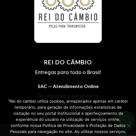
REI DO CÂMBIO
Entregas para todo o Brasil!
SAC — Atendimento Online
De segunda a sexta-feira,
"Rei do cambio utiliza cookies, armazenados apenas em caráter
das 08h às 18h.
temporário, para geração de informações estatísticas de
Fone:
0800 052 3500
visitação no seu portal institucional e aperfeiçoamento da
experiência do usuário na utilização de serviços online,
conforme nossa Política de Privacidade e Proteção de Dados
Pessoais para navegação no site. Ao utilizar nossos serviços,
Copyright 2026 ©
REI DO CÂMBIO | OESTCAP
• CNPJ