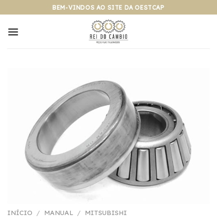
Pular
BEM-VINDOS AO SITE DA OESTCAP
para
o
conteúdo
INÍCIO
/
MANUAL
/
MITSUBISHI