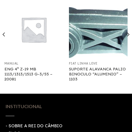
MANUAL
FIAT LINHA LEVE
ENG 4ª Z-19 MB
SUPORTE ALAVANCA PALIO
1113/1313/1513 G-3/55 –
BINOCULO “ALUMINIO” –
20081
1103
INSTITUCIONAL
- SOBRE A REI DO CÂMBIO