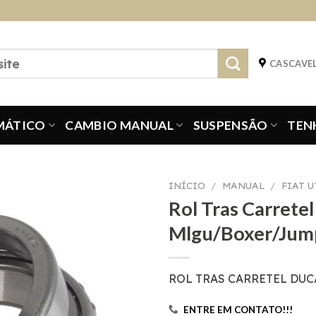
CASCAVEL
MÁTICO
CAMBIO MANUAL
SUSPENSÃO
TEN
INÍCIO
/
MANUAL
/
FIAT 
Rol Tras Carrete
Mlgu/Boxer/Jum
ROL TRAS CARRETEL DU
ENTRE EM CONTATO!!!