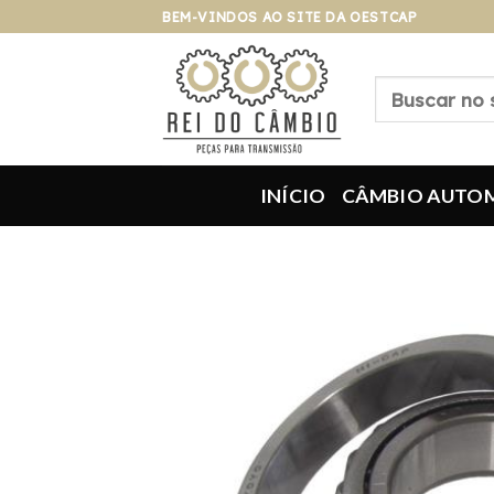
Pular
BEM-VINDOS AO SITE DA OESTCAP
para
o
Pesquisar
conteúdo
por:
INÍCIO
CÂMBIO AUTO