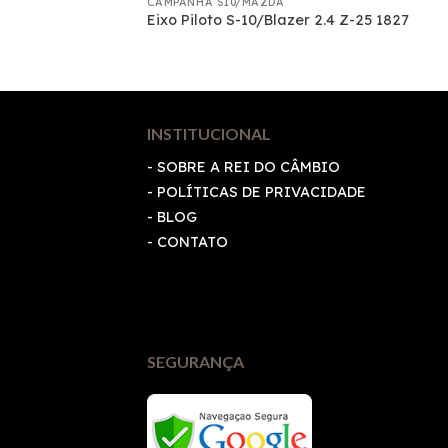
CAMPANHA S10/MAZDA
-10/Blazer 2788
Eixo Piloto S-10/Blazer 2.4 Z-25 1827
INSTITUCIONAL
- SOBRE A REI DO CÂMBIO
-
POLÍTICAS DE PRIVACIDADE
- BLOG
- CONTATO
SEGURANÇA