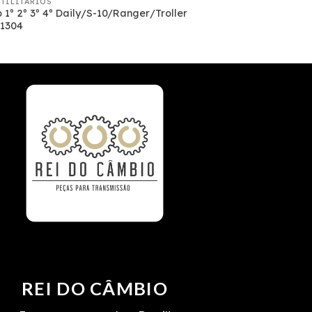
UTILITARIOS
 1º 2º 3º 4º Daily/S-10/Ranger/Troller
 1304
REI DO CÂMBIO