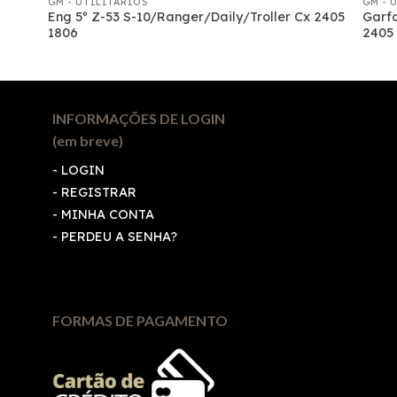
GM - UTILITARIOS
GM - 
Eng 5º Z-53 S-10/Ranger/Daily/Troller Cx 2405
Garfo
1806
2405
INFORMAÇÕES DE LOGIN
(em breve)
-
LOGIN
-
REGISTRAR
-
MINHA CONTA
-
PERDEU A SENHA?
FORMAS DE PAGAMENTO