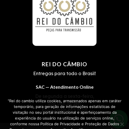
REI DO CÂMBIO
Entregas para todo o Brasil!
SAC — Atendimento Online
De segunda a sexta-feira,
"Rei do cambio utiliza cookies, armazenados apenas em caráter
das 08h às 18h.
temporário, para geração de informações estatísticas de
Fone:
0800 052 3500
visitação no seu portal institucional e aperfeiçoamento da
experiência do usuário na utilização de serviços online,
conforme nossa Política de Privacidade e Proteção de Dados