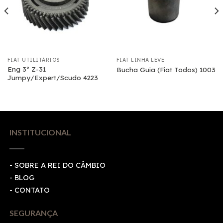
FIAT UTILITÁRIOS
FIAT LINHA LEVE
Eng 3º Z-31
Bucha Guia (Fiat Todos) 1003
Jumpy/Expert/Scudo 4223
INSTITUCIONAL
- SOBRE A REI DO CÂMBIO
- BLOG
- CONTATO
SEGURANÇA