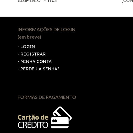
“ALUMINIO” – 1103
(COM
INFORMAÇÕES DE LOGIN
(em breve)
-
LOGIN
-
REGISTRAR
-
MINHA CONTA
-
PERDEU A SENHA?
FORMAS DE PAGAMENTO