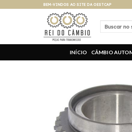
Pular
BEM-VINDOS AO SITE DA OESTCAP
para
o
Pesquisar
conteúdo
por:
INÍCIO
CÂMBIO AUTO