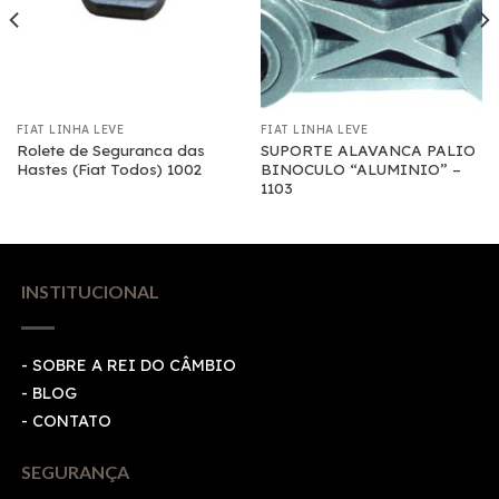
FIAT LINHA LEVE
FIAT LINHA LEVE
Rolete de Seguranca das
SUPORTE ALAVANCA PALIO
Hastes (Fiat Todos) 1002
BINOCULO “ALUMINIO” –
1103
INSTITUCIONAL
- SOBRE A REI DO CÂMBIO
- BLOG
- CONTATO
SEGURANÇA