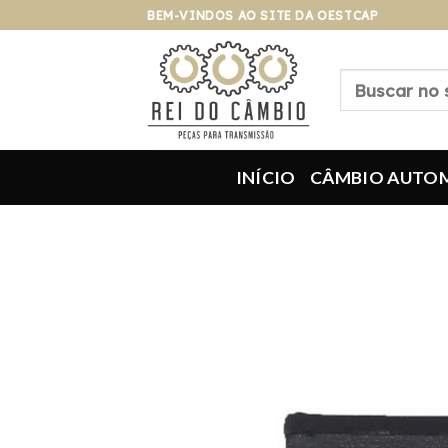
Pular
BEM-VINDOS AO SITE DA OESTCAP
para
o
Pesquisar
conteúdo
por:
INÍCIO
CÂMBIO AUTO