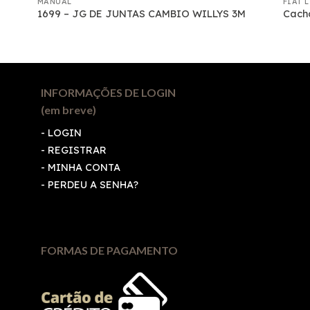
MANUAL
FIAT 
1699 – JG DE JUNTAS CAMBIO WILLYS 3M
Cacho
INFORMAÇÕES DE LOGIN
(em breve)
-
LOGIN
-
REGISTRAR
-
MINHA CONTA
-
PERDEU A SENHA?
FORMAS DE PAGAMENTO