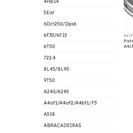
4Hp14
5Eat
6Dct250/Dps6
6F35/6F15
A4CF
Pis
6T50
A4c
722.4
8L45/8L90
9T50
A240/A245
A4af1/A4af2/A4bf1/F3
A518
ABRACADEIRAS