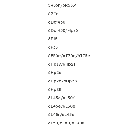
5R55n/5R55w
62Te
6Dct450
6Dct450/Mps6
6F15
6F35
6F50e/6T70e/6T75e
6Hp19/6Hp21
6Hp26
6Hp26/6Hp28
6Hp28
6L45e/6L50/
6L45e/6L50e
6L45r/6L45e
6L50/6L80/6L90e