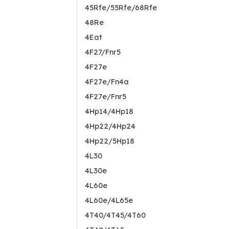
45Rfe/55Rfe/68Rfe
48Re
4Eat
4F27/Fnr5
4F27e
4F27e/Fn4a
4F27e/Fnr5
4Hp14/4Hp18
4Hp22/4Hp24
4Hp22/5Hp18
4L30
4L30e
4L60e
4L60e/4L65e
4T40/4T45/4T60