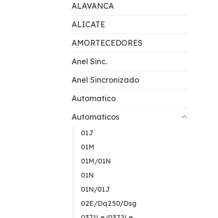
ALAVANCA
ALICATE
AMORTECEDORES
Anel Sinc.
Anel Sincronizado
Automatico
Automaticos
01J
01M
01M/01N
01N
01N/01J
02E/Dq250/Dsg
0371Le/0372Le