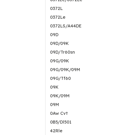
0372L
0372Le
0372LS/A44DE
09D
09D/09K
09D/Tr60sn
09G/09K
09G/09K/09M
09G/Tf60
09K
09K/09M
09M
0Aw Cvt
0B5/Dl501
42Rle