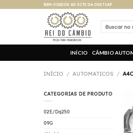
Pular
BEM-VINDOS AO SITE DA OESTCAP
para
o
Pesquisar
conteúdo
por:
INÍCIO
CÂMBIO AUTO
INÍCIO
/
AUTOMATICOS
/
A4C
CATEGORIAS DE PRODUTO
02E/Dq250
09G