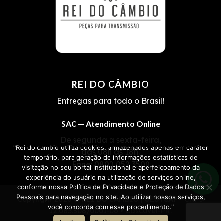
REI DO CÂMBIO
Entregas para todo o Brasil!
SAC — Atendimento Online
De segunda a sexta-feira,
"Rei do cambio utiliza cookies, armazenados apenas em caráter
das 08h às 18h.
temporário, para geração de informações estatísticas de
Fone:
0800 052 3500
visitação no seu portal institucional e aperfeiçoamento da
experiência do usuário na utilização de serviços online,
conforme nossa Política de Privacidade e Proteção de Dados
Pessoais para navegação no site. Ao utilizar nossos serviços,
Copyright 2026 ©
REI DO CÂMBIO | OESTCAP
• CNPJ
você concorda com esse procedimento."
12.085.808/0001-06 • Cascavel-PR.