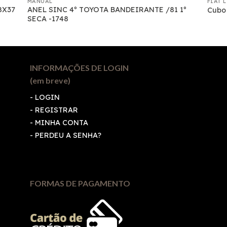
MANUAL
FIAT 
8X37
ANEL SINC 4º TOYOTA BANDEIRANTE /81 1º
Cubo 
SECA -1748
INFORMAÇÕES DE LOGIN
(em breve)
-
LOGIN
-
REGISTRAR
-
MINHA CONTA
-
PERDEU A SENHA?
FORMAS DE PAGAMENTO