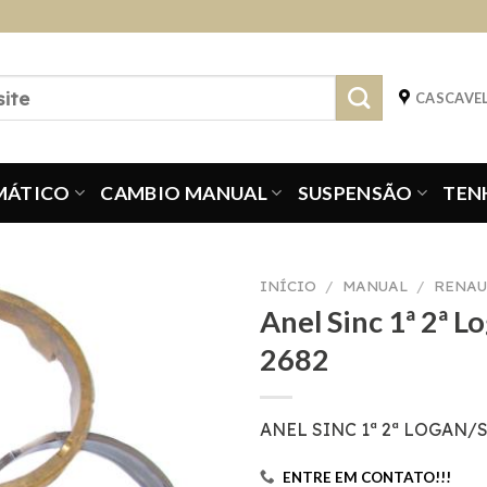
CASCAVEL
MÁTICO
CAMBIO MANUAL
SUSPENSÃO
TEN
INÍCIO
/
MANUAL
/
RENAU
Anel Sinc 1ª 2ª L
2682
ANEL SINC 1ª 2ª LOGAN/S
ENTRE EM CONTATO!!!