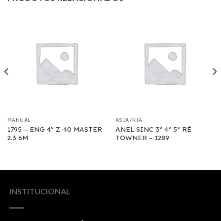
MANUAL
ASIA/KIA
1795 – ENG 4º Z-40 MASTER
ANEL SINC 3º 4º 5º RÉ
2.3 6M
TOWNER – 1289
INSTITUCIONAL