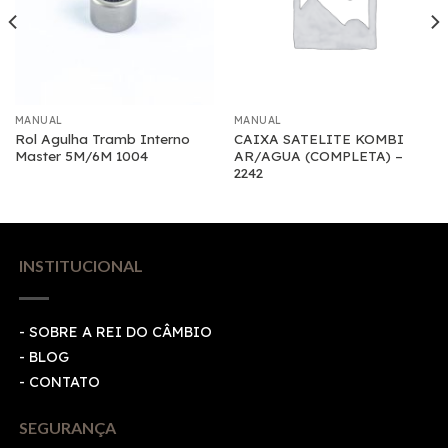
MANUAL
MANUAL
Rol Agulha Tramb Interno
CAIXA SATELITE KOMBI
Master 5M/6M 1004
AR/AGUA (COMPLETA) –
2242
INSTITUCIONAL
- SOBRE A REI DO CÂMBIO
- BLOG
- CONTATO
SEGURANÇA