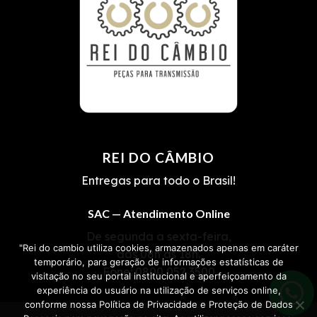
REI DO CÂMBIO
Entregas para todo o Brasil!
SAC — Atendimento Online
De segunda a sexta-feira,
"Rei do cambio utiliza cookies, armazenados apenas em caráter
das 08h às 18h.
temporário, para geração de informações estatísticas de
Fone:
0800 052 3500
visitação no seu portal institucional e aperfeiçoamento da
experiência do usuário na utilização de serviços online,
conforme nossa Política de Privacidade e Proteção de Dados