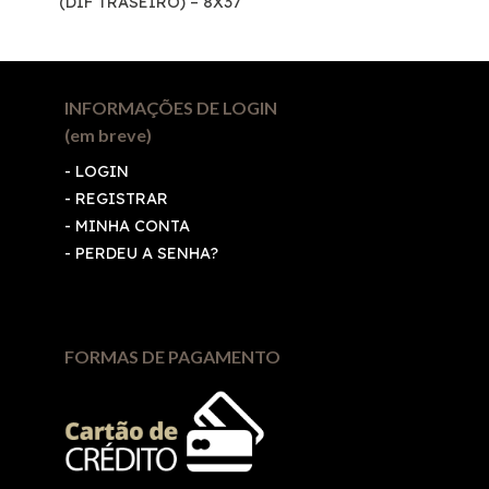
(DIF TRASEIRO) – 8X37
INFORMAÇÕES DE LOGIN
(em breve)
-
LOGIN
-
REGISTRAR
-
MINHA CONTA
-
PERDEU A SENHA?
FORMAS DE PAGAMENTO