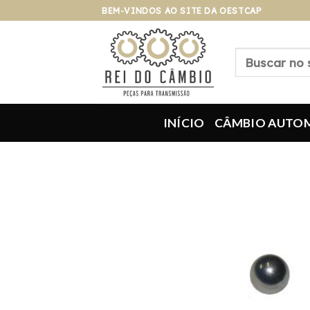
Pular
BEM-VINDOS AO SITE DA OESTCAP
para
o
Pesquisar
conteúdo
por:
INÍCIO
CÂMBIO AUTO