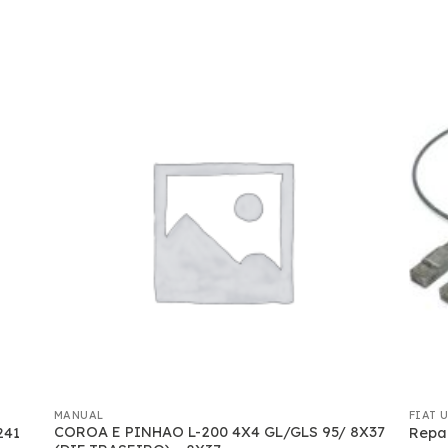
MANUAL
FIAT 
COROA E PINHAO L-200 4X4 GL/GLS 95/ 8X37
241
Repar