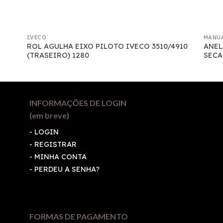
IVECO
MANU
ROL AGULHA EIXO PILOTO IVECO 3510/4910
ANEL
(TRASEIRO) 1280
SECA
INFORMAÇÕES DE LOGIN
(em breve)
-
LOGIN
-
REGISTRAR
-
MINHA CONTA
-
PERDEU A SENHA?
FORMAS DE PAGAMENTO