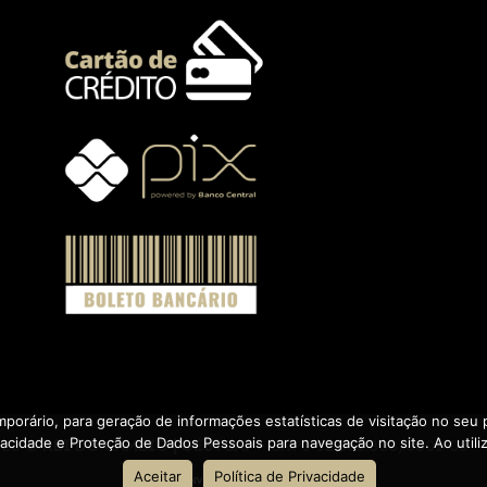
porário, para geração de informações estatísticas de visitação no seu p
rivacidade e Proteção de Dados Pessoais para navegação no site. Ao uti
026 ©
REI DO CÂMBIO | OESTCAP
• CNPJ 12.085.808/0001-06 •
Aceitar
Política de Privacidade