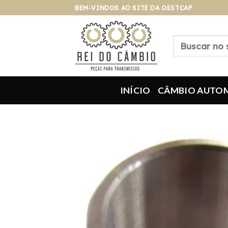
Pular
BEM-VINDOS AO SITE DA OESTCAP
para
o
Pesquisar
conteúdo
por:
INÍCIO
CÂMBIO AUTO