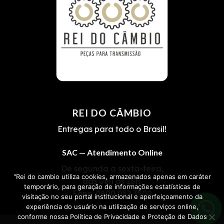
REI DO CÂMBIO
Entregas para todo o Brasil!
SAC — Atendimento Online
De segunda a sexta-feira,
"Rei do cambio utiliza cookies, armazenados apenas em caráter
das 08h às 18h.
temporário, para geração de informações estatísticas de
Fone:
0800 052 3500
visitação no seu portal institucional e aperfeiçoamento da
experiência do usuário na utilização de serviços online,
conforme nossa Política de Privacidade e Proteção de Dados