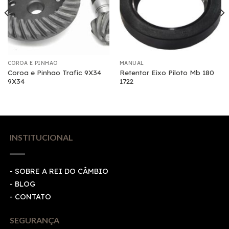
COROA E PINHAO
MANUAL
Coroa e Pinhao Trafic 9X34
Retentor Eixo Piloto Mb 180
9X34
1722
INSTITUCIONAL
- SOBRE A REI DO CÂMBIO
- BLOG
- CONTATO
SEGURANÇA