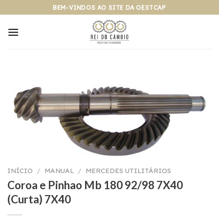
Pular
BEM-VINDOS AO SITE DA OESTCAP
para
o
conteúdo
INÍCIO
/
MANUAL
/
MERCEDES UTILITÁRIOS
Coroa e Pinhao Mb 180 92/98 7X40
(Curta) 7X40