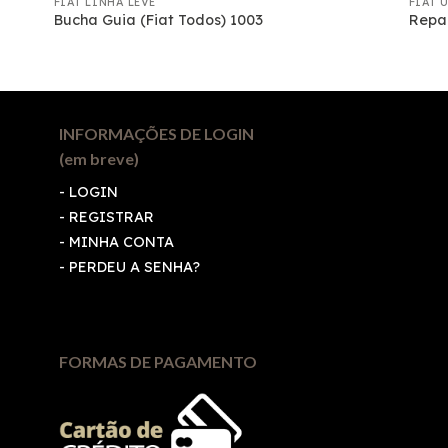
FIAT LINHA LEVE
FIAT 
Bucha Guia (Fiat Todos) 1003
Repar
INFORMAÇÕES DE LOGIN
(em breve)
-
LOGIN
-
REGISTRAR
-
MINHA CONTA
-
PERDEU A SENHA?
FORMAS DE PAGAMENTO