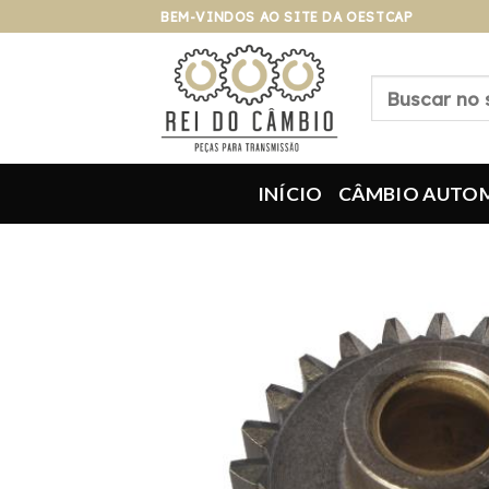
Pular
BEM-VINDOS AO SITE DA OESTCAP
para
o
Pesquisar
conteúdo
por:
INÍCIO
CÂMBIO AUTO