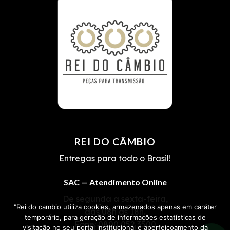
REI DO CÂMBIO
Entregas para todo o Brasil!
SAC — Atendimento Online
De segunda a sexta-feira,
"Rei do cambio utiliza cookies, armazenados apenas em caráter
das 08h às 18h.
temporário, para geração de informações estatísticas de
Fone:
0800 052 3500
visitação no seu portal institucional e aperfeiçoamento da