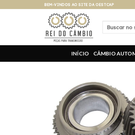
Pular
BEM-VINDOS AO SITE DA OESTCAP
para
o
Pesquisar
conteúdo
por:
INÍCIO
CÂMBIO AUTO