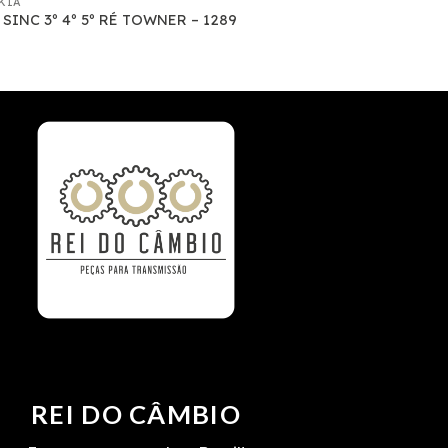
KIA
 SINC 3º 4º 5º RÉ TOWNER – 1289
REI DO CÂMBIO