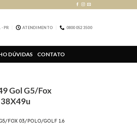
 - PR
ATENDIMENTO
0800 052 3500
HO DÚVIDAS
CONTATO
49 Gol G5/Fox
6 38X49u
 G5/FOX 03/POLO/GOLF 1.6