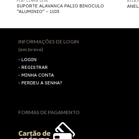
FIAT LINHA LEVE
ASIA/
SUPORTE ALAVANCA PALIO BINOCULO
ANEL
“ALUMINIO” – 1103
INFORMAÇÕES DE LOGIN
(em breve)
-
LOGIN
-
REGISTRAR
-
MINHA CONTA
-
PERDEU A SENHA?
FORMAS DE PAGAMENTO