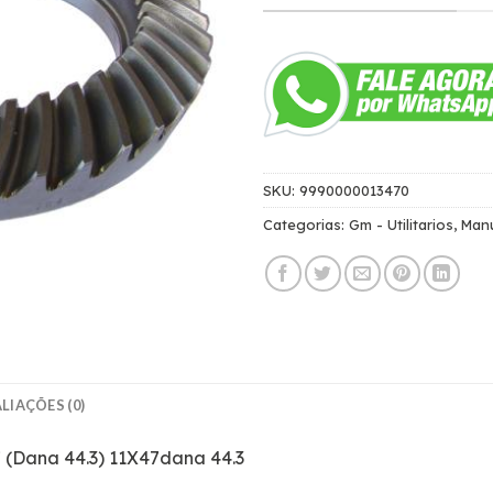
SKU:
9990000013470
Categorias:
Gm - Utilitarios
,
Man
LIAÇÕES (0)
7 (Dana 44.3) 11X47dana 44.3