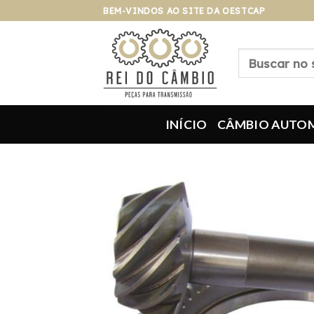
Pular
BEM-VINDOS AO SITE DA OESTCAP
para
o
Pesquisar
conteúdo
por:
INÍCIO
CÂMBIO AUTO