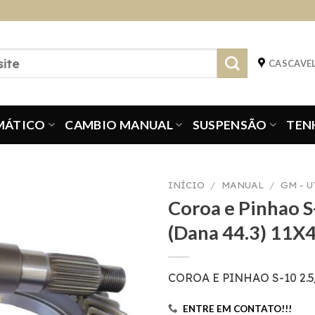
CASCAVEL
MÁTICO
CAMBIO MANUAL
SUSPENSÃO
TEN
INÍCIO
/
MANUAL
/
GM - 
Coroa e Pinhao S
(Dana 44.3) 11X
COROA E PINHAO S-10 2.5/
ENTRE EM CONTATO!!!