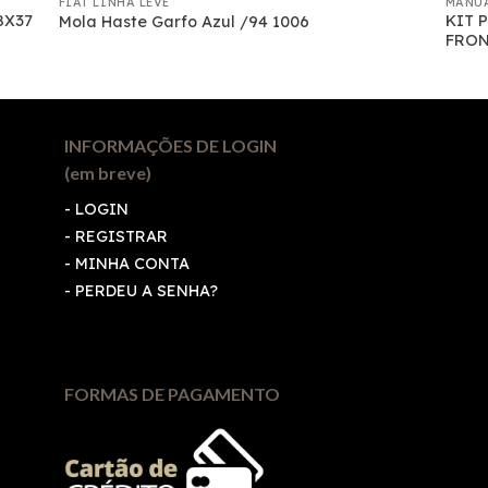
FIAT LINHA LEVE
MANU
8X37
KIT 
Mola Haste Garfo Azul /94 1006
FRONT
INFORMAÇÕES DE LOGIN
(em breve)
-
LOGIN
-
REGISTRAR
-
MINHA CONTA
-
PERDEU A SENHA?
FORMAS DE PAGAMENTO